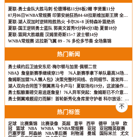
夏联-勇士金队大胜马刺 伦德博格11分8板2帽 李贤重11分
07月06日WNBA常规赛 印第安纳狂热84-68拉斯维加斯王牌 全场集锦
夏联-湖人双加时逆转险胜热火 卡尔26+8 沃特森补篮绝杀
夏联-国王逆转勇士蓝队 郭昊文首秀9分钟4分3助 夏普18分
夏联-篮网大胜雄鹿 汉姆里奇斯15+7 波士顿14分
WNBA常规赛 达拉斯飞翼 89 - 76 多伦多节奏 全场集锦
热门新闻
勇士续约后卫迪安东尼·梅尔顿与加里·佩顿二世
NBA》詹皇新赛季继续穿23号 76人新赛季拿下单队最高34场全美直播
詹姆斯加盟76人懒人包》决策完整时间线、合同细节、首发阵容详解
湖人双向合同签下侧翼黑马卡卢马！夏联场均19分，这波操作够果断
勇士酝酿重磅交易追逐詹皇！76人异军突起：詹姆斯已不介意与布朗联手
勇士侧翼难题迎刃而解！首轮新秀化身库里守护者 科尔放话：将获重用
热门标签
足球
比赛集锦
比赛录像
英超
意甲
西甲
德甲
法甲
欧
冠
篮球
NBA
WNBA
WNBA常规赛
亚冠
亚冠精英联赛
巴塞罗那
阿森纳
NBA季后赛
利物浦
曼城
国际米兰
尤文