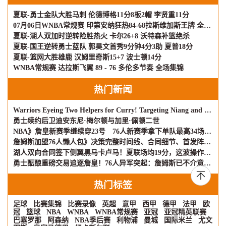
夏联-勇士金队大胜马刺 伦德博格11分8板2帽 李贤重11分
07月06日WNBA常规赛 印第安纳狂热84-68拉斯维加斯王牌 全场集锦
夏联-湖人双加时逆转险胜热火 卡尔26+8 沃特森补篮绝杀
夏联-国王逆转勇士蓝队 郭昊文首秀9分钟4分3助 夏普18分
夏联-篮网大胜雄鹿 汉姆里奇斯15+7 波士顿14分
WNBA常规赛 达拉斯飞翼 89 - 76 多伦多节奏 全场集锦
热门新闻
Warriors Eyeing Two Helpers for Curry! Targeting Niang and Olynyk – U.S. Media Hopes for Minimum Dea
勇士续约后卫迪安东尼·梅尔顿与加里·佩顿二世
NBA》詹皇新赛季继续穿23号 76人新赛季拿下单队最高34场全美直播
詹姆斯加盟76人懒人包》决策完整时间线、合同细节、首发阵容详解
湖人双向合同签下侧翼黑马卡卢马！夏联场均19分，这波操作够果断
勇士酝酿重磅交易追逐詹皇！76人异军突起：詹姆斯已不介意与布朗联手
热门标签
足球
比赛集锦
比赛录像
英超
意甲
西甲
德甲
法甲
欧
冠
篮球
NBA
WNBA
WNBA常规赛
亚冠
亚冠精英联赛
巴塞罗那
阿森纳
NBA季后赛
利物浦
曼城
国际米兰
尤文