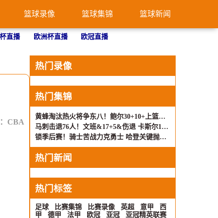
篮球录像
篮球集锦
篮球新闻
杯直播
欧洲杯直播
欧冠直播
热门录像
热门集锦
黄蜂淘汰热火将争东八！鲍尔30+10+上篮绝杀！热巴伤退
：
CBA
马刺击退76人！文班&17+5&伤退 卡斯尔19+11+13 恩比德34+12
锁季后赛！骑士苦战力克勇士 哈登关键抛投 斯特鲁斯6记三分
热门新闻
热门标签
足球
比赛集锦
比赛录像
英超
意甲
西
甲
德甲
法甲
欧冠
亚冠
亚冠精英联赛