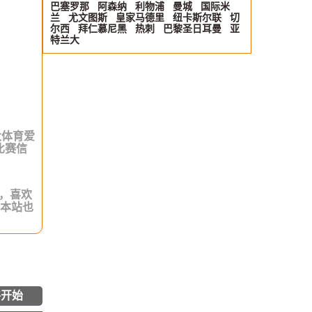
巴塞罗那
阿森纳
利物浦
曼城
国际米
兰
尤文图斯
皇家马德里
纽卡斯尔联
切
尔西
拜仁慕尼黑
热刺
巴黎圣日耳曼
亚
特兰大
大体育爱
比赛信
接，喜欢
，本站也
将开始