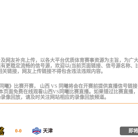
台及网友补充上传，以各大平台优质体育赛事资源为主旨，为广
有更稳定流畅的信号源，欢迎以(当前页面链接、信号源名称、
相关链接，网友上传链接不得包含违法违规内容。
《山西VS同曦》比赛开赛， 山西 VS 同曦将会在开赛前提供直播信号链
在本页面免费在线观看山西VS同曦比赛直播。如果错过比赛直播
场录像回放，请及时关注网站相应的录像回放频道。
0
-
0
天津
即