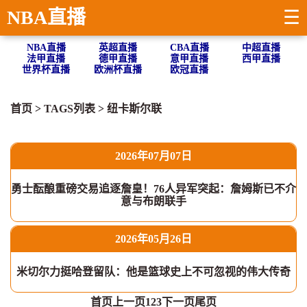
NBA直播
☰
NBA直播
英超直播
CBA直播
中超直播
法甲直播
德甲直播
意甲直播
西甲直播
世界杯直播
欧洲杯直播
欧冠直播
首页
> TAGS列表 >
纽卡斯尔联
2026年07月07日
勇士酝酿重磅交易追逐詹皇！76人异军突起：詹姆斯已不介
意与布朗联手
2026年05月26日
米切尔力挺哈登留队：他是篮球史上不可忽视的伟大传奇
首页
上一页
1
2
3
下一页
尾页